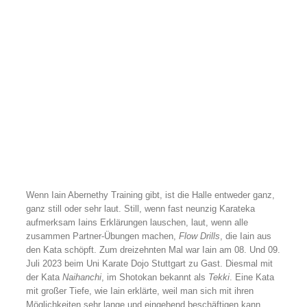
Wenn Iain Abernethy Training gibt, ist die Halle entweder ganz,
ganz still oder sehr laut. Still, wenn fast neunzig Karateka
aufmerksam Iains Erklärungen lauschen, laut, wenn alle
zusammen Partner-Übungen machen,
Flow Drills
, die Iain aus
den Kata schöpft. Zum dreizehnten Mal war Iain am 08. Und 09.
Juli 2023 beim Uni Karate Dojo Stuttgart zu Gast. Diesmal mit
der Kata
Naihanchi
, im Shotokan bekannt als
Tekki
. Eine Kata
mit großer Tiefe, wie Iain erklärte, weil man sich mit ihren
Möglichkeiten sehr lange und eingehend beschäftigen kann.