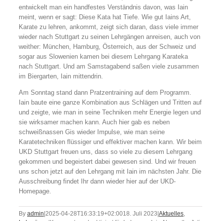
entwickelt man ein handfestes Verständnis davon, was Iain
meint, wenn er sagt: Diese Kata hat Tiefe. Wie gut Iains Art,
Karate zu lehren, ankommt, zeigt sich daran, dass viele immer
wieder nach Stuttgart zu seinen Lehrgängen anreisen, auch von
weither: München, Hamburg, Österreich, aus der Schweiz und
sogar aus Slowenien kamen bei diesem Lehrgang Karateka
nach Stuttgart. Und am Samstagabend saßen viele zusammen
im Biergarten, Iain mittendrin.
Am Sonntag stand dann Pratzentraining auf dem Programm.
Iain baute eine ganze Kombination aus Schlägen und Tritten auf
und zeigte, wie man in seine Techniken mehr Energie legen und
sie wirksamer machen kann. Auch hier gab es neben
schweißnassen Gis wieder Impulse, wie man seine
Karatetechniken flüssiger und effektiver machen kann. Wir beim
UKD Stuttgart freuen uns, dass so viele zu diesem Lehrgang
gekommen und begeistert dabei gewesen sind. Und wir freuen
uns schon jetzt auf den Lehrgang mit Iain im nächsten Jahr. Die
Ausschreibung findet Ihr dann wieder hier auf der UKD-
Homepage.
By
admin
|
2025-04-28T16:33:19+02:00
18. Juli 2023
|
Aktuelles
,