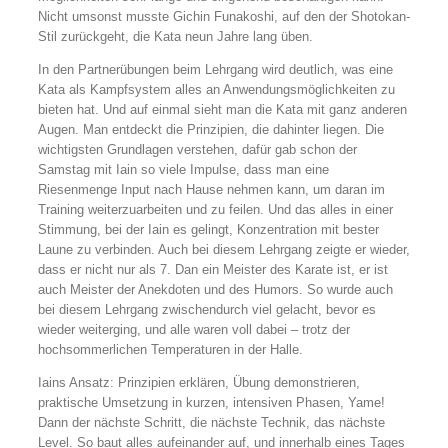
Nicht umsonst musste Gichin Funakoshi, auf den der Shotokan-
Stil zurückgeht, die Kata neun Jahre lang üben.
In den Partnerübungen beim Lehrgang wird deutlich, was eine
Kata als Kampfsystem alles an Anwendungsmöglichkeiten zu
bieten hat. Und auf einmal sieht man die Kata mit ganz anderen
Augen. Man entdeckt die Prinzipien, die dahinter liegen. Die
wichtigsten Grundlagen verstehen, dafür gab schon der
Samstag mit Iain so viele Impulse, dass man eine
Riesenmenge Input nach Hause nehmen kann, um daran im
Training weiterzuarbeiten und zu feilen. Und das alles in einer
Stimmung, bei der Iain es gelingt, Konzentration mit bester
Laune zu verbinden. Auch bei diesem Lehrgang zeigte er wieder,
dass er nicht nur als 7. Dan ein Meister des Karate ist, er ist
auch Meister der Anekdoten und des Humors. So wurde auch
bei diesem Lehrgang zwischendurch viel gelacht, bevor es
wieder weiterging, und alle waren voll dabei – trotz der
hochsommerlichen Temperaturen in der Halle.
Iains Ansatz: Prinzipien erklären, Übung demonstrieren,
praktische Umsetzung in kurzen, intensiven Phasen, Yame!
Dann der nächste Schritt, die nächste Technik, das nächste
Level. So baut alles aufeinander auf, und innerhalb eines Tages