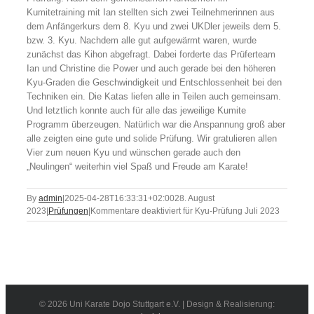
Kumitetraining mit Ian stellten sich zwei Teilnehmerinnen aus
dem Anfängerkurs dem 8. Kyu und zwei UKDler jeweils dem 5.
bzw. 3. Kyu. Nachdem alle gut aufgewärmt waren, wurde
zunächst das Kihon abgefragt. Dabei forderte das Prüferteam
Ian und Christine die Power und auch gerade bei den höheren
Kyu-Graden die Geschwindigkeit und Entschlossenheit bei den
Techniken ein. Die Katas liefen alle in Teilen auch gemeinsam.
Und letztlich konnte auch für alle das jeweilige Kumite
Programm überzeugen. Natürlich war die Anspannung groß aber
alle zeigten eine gute und solide Prüfung. Wir gratulieren allen
Vier zum neuen Kyu und wünschen gerade auch den
„Neulingen“ weiterhin viel Spaß und Freude am Karate!
By
admin
|
2025-04-28T16:33:31+02:00
28. August
2023
|
Prüfungen
|
Kommentare deaktiviert
für Kyu-Prüfung Juli 2023
©
2026 Uni Karate Dojo Stuttgart e.V. | Design & Realisierung: