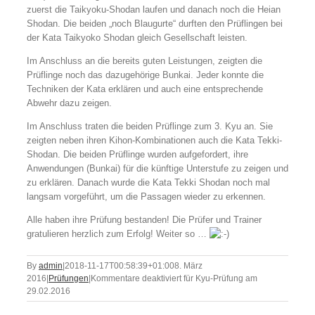
zuerst die Taikyoku-Shodan laufen und danach noch die Heian
Shodan. Die beiden „noch Blaugurte“ durften den Prüflingen bei
der Kata Taikyoko Shodan gleich Gesellschaft leisten.
Im Anschluss an die bereits guten Leistungen, zeigten die
Prüflinge noch das dazugehörige Bunkai. Jeder konnte die
Techniken der Kata erklären und auch eine entsprechende
Abwehr dazu zeigen.
Im Anschluss traten die beiden Prüflinge zum 3. Kyu an. Sie
zeigten neben ihren Kihon-Kombinationen auch die Kata Tekki-
Shodan. Die beiden Prüflinge wurden aufgefordert, ihre
Anwendungen (Bunkai) für die künftige Unterstufe zu zeigen und
zu erklären. Danach wurde die Kata Tekki Shodan noch mal
langsam vorgeführt, um die Passagen wieder zu erkennen.
Alle haben ihre Prüfung bestanden! Die Prüfer und Trainer
gratulieren herzlich zum Erfolg! Weiter so …
By
admin
|
2018-11-17T00:58:39+01:00
8. März
2016
|
Prüfungen
|
Kommentare deaktiviert
für Kyu-Prüfung am
29.02.2016